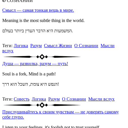
О СОЗНАНИИ
Смысл — самая тонкая вещь в мире.
Meaning is the most subtle thing in the world.
המשמעות היא הדבר העדין ביותר בעולם.
Теги:
Логика
Разум
Смысл Жизни
О Сознании
Мысли
вслух
Душа — развилка, разум — путь!
Soul is a fork, Mind is a path!
הנפש היא צומת, השכל הוא דרך!
Теги:
Совесть
Логика
Разум
О Сознании
Мысли вслух
Прислушивайтесь к своим чувствам — не доверять самому
себе глупо.
Listen to your feelings, it's foolish not to trust yourself.