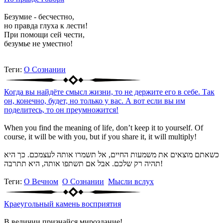
Безумие - бесчестно,
но правда глуха к лести!
При помощи сей чести,
безумье не уместно!
Теги:
О Сознании
Когда вы найдёте смысл жизни, то не держите его в себе. Так
он, конечно, будет, но только у вас. А вот если вы им
поделитесь, то он преумножится!
When you find the meaning of life, don’t keep it to yourself. Of
course, it will be with you, but if you share it, it will multiply!
כשאתם מוצאים את משמעות החיים, אל תשמרו אותה לעצמכם. כך היא
תהיה רק שלכם. אבל אם תשתפו אותה, היא תתרבה!
Теги:
О Вечном
О Сознании
Мысли вслух
Краеугольный камень восприятия
В величии признайся мироздание!