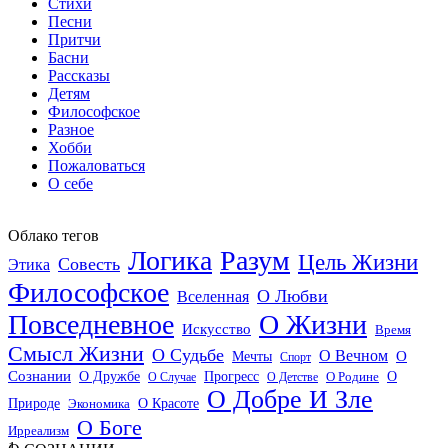
Стихи
Песни
Притчи
Басни
Рассказы
Детям
Философское
Разное
Хобби
Пожаловаться
О себе
Облако тегов
Логика
Разум
Цель Жизни
Совесть
Этика
Философское
О Любви
Вселенная
Повседневное
О Жизни
Искусство
Время
Смысл Жизни
О Судьбе
О Вечном
Мечты
О
Спорт
Сознании
О Дружбе
Прогресс
О
О Случае
О Детстве
О Родине
О Добре И Зле
О Красоте
Природе
Экономика
О Боге
Ирреализм
1