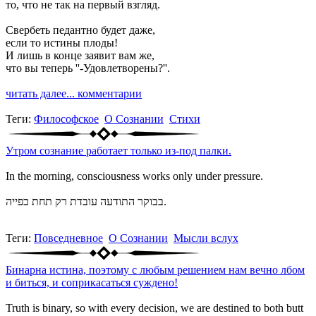
то, что не так на первый взгляд.
Свербеть педантно будет даже,
если то истины плоды!
И лишь в конце заявит вам же,
что вы теперь ''-Удовлетворены?''.
читать далее...
комментарии
Теги:
Философское
О Сознании
Стихи
Утром сознание работает только из-под палки.
In the morning, consciousness works only under pressure.
בבוקר התודעה עובדת רק תחת כפייה.
Теги:
Повседневное
О Сознании
Мысли вслух
Бинарна истина, поэтому с любым решением нам вечно лбом
и биться, и соприкасаться суждено!
Truth is binary, so with every decision, we are destined to both butt