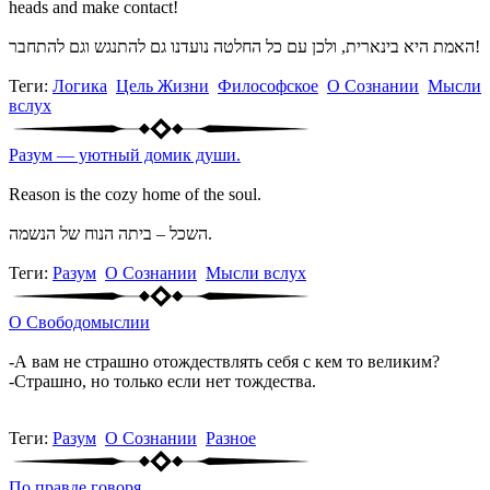
heads and make contact!
האמת היא בינארית, ולכן עם כל החלטה נועדנו גם להתנגש וגם להתחבר!
Теги:
Логика
Цель Жизни
Философское
О Сознании
Мысли
вслух
Разум — уютный домик души.
Reason is the cozy home of the soul.
השכל – ביתה הנוח של הנשמה.
Теги:
Разум
О Сознании
Мысли вслух
О Свободомыслии
-А вам не страшно отождествлять себя с кем то великим?
-Страшно, но только если нет тождества.
Теги:
Разум
О Сознании
Разное
По правде говоря