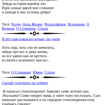
Забудь история ошибок зло.
Идеи новые даруй мое сознание
и находи в них истины добро!
Теги:
Разум
Цель Жизни
Философское
Вселенная
О
Вечном
О Сознании
Стихи
И нет нам покоя ни ночью, ни днем
Хоть сядь, хоть спи не шевелись,
забудь про все и даже жизнь,
но все равно как не крутись
из ничего возникнет мысль!..
Теги:
О Сознании
Юмор
Стихи
Сытый голодного не поймет
-Я написал стихотворение! Заявляет семи летний сын.
-Расскажи! Сияя говорит мама, и зовет папу послушать. Сын
начинает рассказывать и на середине стихотворения отец
улыбаясь говорит: