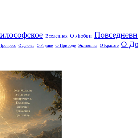
илософское
Повседневн
О Любви
Вселенная
О До
О Красоте
Прогресс
О Природе
О Детстве
О Родине
Экономика