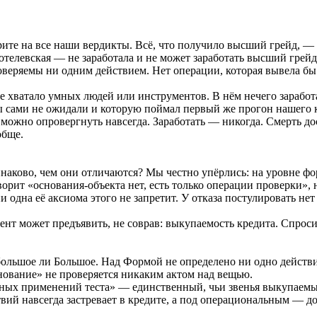
ите на все наши вердикты. Всё, что получило высший грейд, — 
отелевская — не заработала и не может заработать высший гре
оверяемы ни одним действием. Нет операции, которая вывела бы
не хватало умных людей или инструментов. В нём нечего заработ
мы сами не ожидали и которую поймал первый же прогон нашего 
о можно опровергнуть навсегда. Заработать — никогда. Смерть до
обще.
наково, чем они отличаются? Мы честно упёрлись: на уровне фо
оворит «основания-объекта нет, есть только операции проверки»
 одна её аксиома этого не запретит. У отказа постулировать нет
т может предъявить, не соврав: выкупаемость кредита. Спроси 
большое ли Большое. Над Формой не определено ни одно действи
нование» не проверяется никаким актом над вещью.
ных применений теста» — единственный, чьи звенья выкупаемы:
вий навсегда застревает в кредите, а под операциональным — до