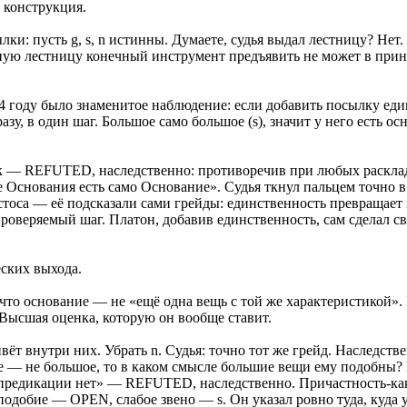
 конструкция.
ки: пусть g, s, n истинны. Думаете, судья выдал лестницу? Нет
чную лестницу конечный инструмент предъявить не может в прин
54 году было знаменитое наблюдение: если добавить посылку ед
у, в один шаг. Большое само большое (s), значит у него есть осн
ок — REFUTED, наследственно: противоречив при любых расклад
е Основания есть само Основание». Судья ткнул пальцем точно 
стоса — её подсказали сами грейды: единственность превращает
роверяемый шаг. Платон, добавив единственность, сам сделал с
еских выхода.
 что основание — не «ещё одна вещь с той же характеристикой». 
. Высшая оценка, которую он вообще ставит.
ёт внутри них. Убрать n. Судья: точно тот же грейд. Наследстве
ое — не большое, то в каком смысле большие вещи ему подобны?
мопредикации нет» — REFUTED, наследственно. Причастность-ка
подобие — OPEN, слабое звено — s. Он указал ровно туда, куда у