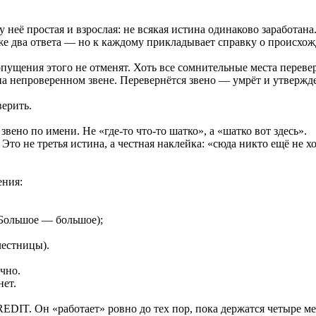
неё простая и взрослая: не всякая истина одинаково заработана
е же два ответа — но к каждому прикладывает справку о происхо
ущения этого не отменят. Хоть все сомнительные места переве
а непроверенном звене. Перевернётся звено — умрёт и утвержд
верить.
звено по имени. Не «где-то что-то шатко», а «шатко вот здесь».
о не третья истина, а честная наклейка: «сюда никто ещё не х
ения:
(Большое — большое);
лестницы).
ечно.
нет.
DIT. Он «работает» ровно до тех пор, пока держатся четыре ме