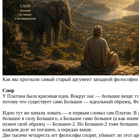
Как мы прогнали самый старый аргумент западной философии ч
Спор
У Платона была красивая идея. Вокруг нас — большие вещи: го
потому что существует само Большое — идеальный образец, Фо
Идею тут же начали ломать — и первым сломал сам Платон. В 
большое в силу Большого, а Большое само большое (а как инач
нужен свой образец — Большое-2. Но Большое-2 тоже большое…
каждом долг не погашен, а передан выше.
Две тысячи четыреста лет философы спорят, убивает ли этот а