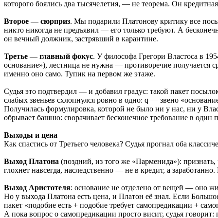
которого боялись два тысячелетия, — не теорема. Он кредитная
Второе — сюрприз
. Мы подарили Платонову критику все посыл
никто никогда не предъявил — его только требуют. А бесконе
он вечный должник, застрявший в карантине.
Третье — главный фокус
. У философа Грегори Властоса в 19
основание»), лестница не нужна — противоречие получается сраз
именно оно само. Тупик на первом же этаже.
Судья это подтвердил — и добавил градус: такой пакет посыл
слабых звеньев схлопнулся ровно в одно: q — звено «основани
Получилась формулировка, которой не было ни у нас, ни у Вла
обрывает башню: сворачивает бесконечное требование в один п
Выходы и цена
Как спастись от Третьего человека? Судья прогнал оба классич
Выход Платона
(поздний, из того же «Парменида»): признать,
глохнет навсегда, наследственно — не в кредит, а заработанно
Выход Аристотеля
: основание не отделено от вещей — оно жив
Но у выхода Платона есть цена, и Платон её знал. Если Больш
пакет «подобие есть + подобие требует самопредикации + са
А пока вопрос о самопредикации просто висит, судья говорит: 