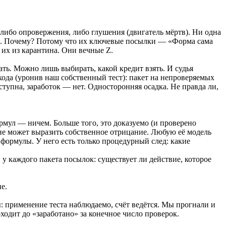
либо опровержения, либо глушения (двигатель мёртв). Ни одна
йд. Почему? Потому что их ключевые посылки — «Форма сама
 их из карантина. Они вечные Z.
ать. Можно лишь выбирать, какой кредит взять. И судья
кода (уронив наш собственный тест): пакет на непроверяемых
ступна, заработок — нет. Односторонняя осадка. Не правда ли,
рмул — ничем. Больше того, это доказуемо (и проверено
, не может выразить собственное отрицание. Любую её модель
 формулы. У него есть только процедурный след: какие
у каждого пакета посылок: существует ли действие, которое
е.
 применение теста наблюдаемо, счёт ведётся. Мы прогнали и
ходит до «заработано» за конечное число проверок.