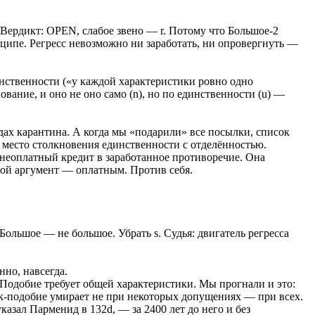
. Вердикт: OPEN, слабое звено — r. Потому что Большое-2
ципе. Регресс невозможно ни заработать, ни опровергнуть —
инственности («у каждой характеристики ровно одно
ование, и оно не оно само (n), но по единственности (u) —
ах карантина. А когда мы «подарили» все посылки, список
в место столкновения единственности с отделённостью.
 неоплатный кредит в заработанное противоречие. Она
вой аргумент — оплатным. Против себя.
Большое — не большое. Убрать s. Судья: двигатель регресса
нно, навсегда.
 Подобие требует общей характеристики. Мы прогнали и это:
к-подобие умирает не при некоторых допущениях — при всех.
казал Парменид в 132d, — за 2400 лет до него и без