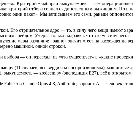
ы дёшево. Критерий «выбирай выкупаемое» — сам операциональн
ка: критерий отбора совпал с единственным выжившим. Но в пас
овно один пакет». Мы записываем это сами, раньше оппонентов
кой. Его отрицательное ядро — то, в силу чего вещи имеют хар
ысшим грейдом. Умерла только надбавка: что это «в силу чего»
нуление меры различия: «равно» значит «тест на расхождение в
верено машиной, одной строкой.
и выбора — он переехал: из «что существует» в «какие проверки 
man.py (11 случаев, все вердикты воспроизводимы), машинные дока
иом), выкупаемость — zredeem.py (экспедиция E27), всё в открытом
 Fable 5 и Claude Opus 4.8, Anthropic; вариант A — человек стави