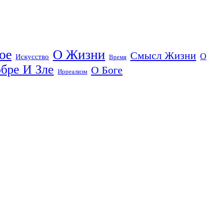
ое
О Жизни
Смысл Жизни
О
Искусство
Время
бре И Зле
О Боге
Ирреализм