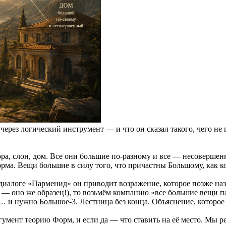
ерез логический инструмент — и что он сказал такого, чего не
ра, слон, дом. Все они большие по-разному и все — несовершен
рма. Вещи большие в силу того, что причастны Большому, как к
диалоге «Парменид» он приводит возражение, которое позже наз
е — оно же образец!), то возьмём компанию «все большие вещи 
 и нужно Большое-3. Лестница без конца. Объяснение, которое 
ргумент теорию Форм, и если да — что ставить на её место. Мы