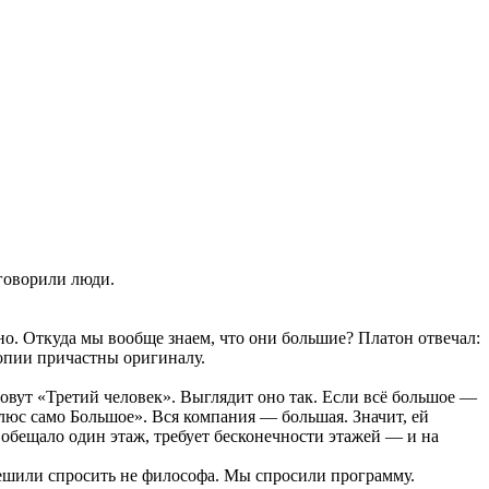
 говорили люди.
но. Откуда мы вообще знаем, что они большие? Платон отвечал:
опии причастны оригиналу.
овут «Третий человек». Выглядит оно так. Если всё большое —
плюс само Большое». Вся компания — большая. Значит, ей
обещало один этаж, требует бесконечности этажей — и на
 решили спросить не философа. Мы спросили программу.