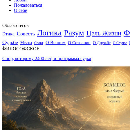
Пожаловаться
О себе
Облако тегов
Логика
Разум
Ф
Цель Жизни
Совесть
Этика
Судьбе
О Вечном
Мечты
О Сознании
О Дружбе
Спорт
О Случае
1
ФИЛОСОФСКОЕ
Спор, которому 2400 лет, и программа-судья