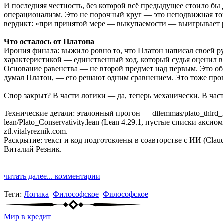
И последняя честность, без которой всё предыдущее стоило б
операционализм. Это не порочный круг — это неподвижная точ
вердикт: «при принятой мере — выкупаемости — выигрывает р
Что осталось от Платона
Ирония финала: выжило ровно то, что Платон написал своей ру
характеристикой — единственный ход, который судья оценил в
Основание равенства — не второй предмет над первым. Это об
думал Платон, — его решают одним сравнением. Это тоже про
Спор закрыт? В части логики — да, теперь механически. В част
Технические детали: эталонный прогон — dilemmas/plato_third_
lean/Plato_Conservativity.lean (Lean 4.29.1, пустые списки акс
ztl.vitalyreznik.com.
Раскрытие: текст и код подготовлены в соавторстве с ИИ (Claude
Виталий Резник.
читать далее...
комментарии
Теги:
Логика
Философское
Философское
Мир в кредит