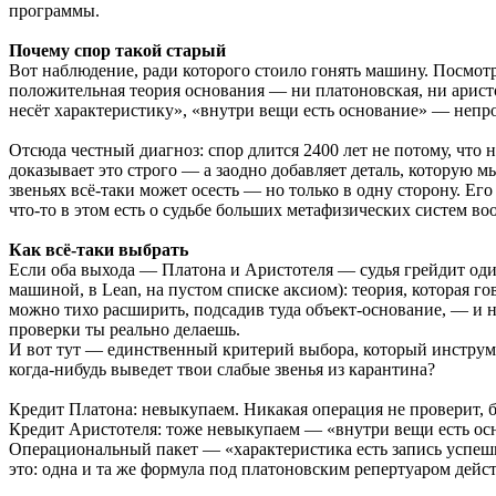
программы.
Почему спор такой старый
Вот наблюдение, ради которого стоило гонять машину. Посмотр
положительная теория основания — ни платоновская, ни арист
несёт характеристику», «внутри вещи есть основание» — непр
Отсюда честный диагноз: спор длится 2400 лет не потому, что 
доказывает это строго — а заодно добавляет деталь, которую 
звеньях всё-таки может осесть — но только в одну сторону. Ег
что-то в этом есть о судьбе больших метафизических систем во
Как всё-таки выбрать
Если оба выхода — Платона и Аристотеля — судья грейдит оди
машиной, в Lean, на пустом списке аксиом): теория, которая г
можно тихо расширить, подсадив туда объект-основание, — и ни
проверки ты реально делаешь.
И вот тут — единственный критерий выбора, который инструмен
когда-нибудь выведет твои слабые звенья из карантина?
Кредит Платона: невыкупаем. Никакая операция не проверит, 
Кредит Аристотеля: тоже невыкупаем — «внутри вещи есть ос
Операциональный пакет — «характеристика есть запись успеш
это: одна и та же формула под платоновским репертуаром дейст