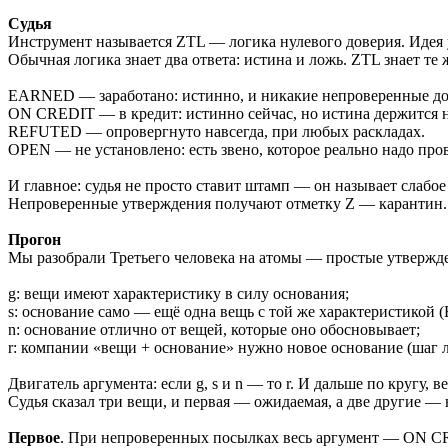
Судья
Инструмент называется ZTL — логика нулевого доверия. Идея у 
Обычная логика знает два ответа: истина и ложь. ZTL знает т
EARNED — заработано: истинно, и никакие непроверенные доп
ON CREDIT — в кредит: истинно сейчас, но истина держится н
REFUTED — опровергнуто навсегда, при любых раскладах.
OPEN — не установлено: есть звено, которое реально надо про
И главное: судья не просто ставит штамп — он называет слабое 
Непроверенные утверждения получают отметку Z — карантин. Эт
Прогон
Мы разобрали Третьего человека на атомы — простые утвержд
g: вещи имеют характеристику в силу основания;
s: основание само — ещё одна вещь с той же характеристикой 
n: основание отлично от вещей, которые оно обосновывает;
r: компании «вещи + основание» нужно новое основание (шаг 
Двигатель аргумента: если g, s и n — то r. И дальше по кругу, в
Судья сказал три вещи, и первая — ожидаемая, а две другие — 
Первое
. При непроверенных посылках весь аргумент — ON CRE