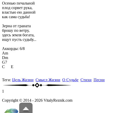
Осенью печальной
плод сорвет рука,
властью ею данной
как сама судьба!
Зерна от граната
брошу по ветру,
здесь земля богата,
ищут пусть судьбу...
Аккорды: 6/8
Am
Dm
G7
C E
Теги:
Цель Жизни
Смысл Жизни
О Судьбе
Стихи
Песни
1
Copyright © 2014 - 2026 VitalyReznik.com