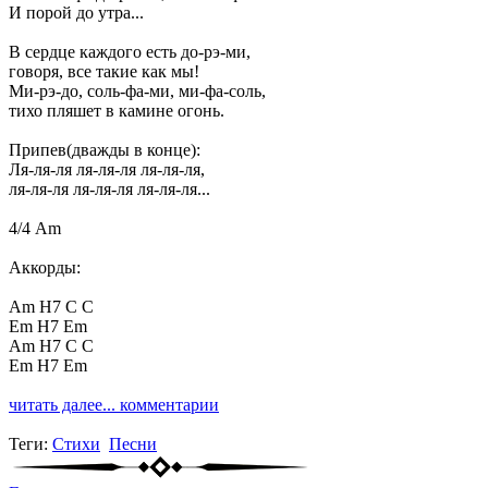
И порой до утра...
В сердце каждого есть до-рэ-ми,
говоря, все такие как мы!
Ми-рэ-до, соль-фа-ми, ми-фа-соль,
тихо пляшет в камине огонь.
Припев(дважды в конце):
Ля-ля-ля ля-ля-ля ля-ля-ля,
ля-ля-ля ля-ля-ля ля-ля-ля...
4/4 Am
Аккорды:
Am H7 C C
Em H7 Em
Am H7 C C
Em H7 Em
читать далее...
комментарии
Теги:
Стихи
Песни