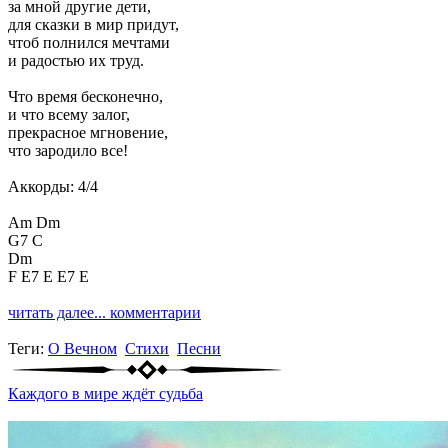
за мной другие дети,
для сказки в мир придут,
чтоб полнился мечтами
и радостью их труд.
Что время бесконечно,
и что всему залог,
прекрасное мгновение,
что зародило все!
Аккорды: 4/4
Am Dm
G7 C
Dm
F E7 E E7 E
читать далее...
комментарии
Теги:
О Вечном
Стихи
Песни
Каждого в мире ждёт судьба