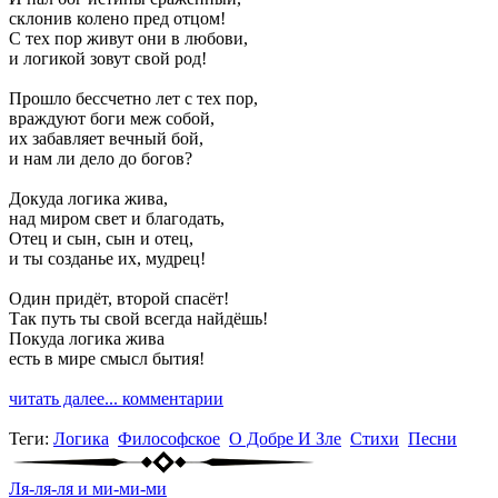
склонив колено пред отцом!
С тех пор живут они в любови,
и логикой зовут свой род!
Прошло бессчетно лет с тех пор,
враждуют боги меж собой,
их забавляет вечный бой,
и нам ли дело до богов?
Докуда логика жива,
над миром свет и благодать,
Отец и сын, сын и отец,
и ты созданье их, мудрец!
Один придёт, второй спасёт!
Так путь ты свой всегда найдёшь!
Покуда логика жива
есть в мире смысл бытия!
читать далее...
комментарии
Теги:
Логика
Философское
О Добре И Зле
Стихи
Песни
Ля-ля-ля и ми-ми-ми