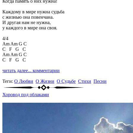
Когда память о них нужна!
Каждому в мире нужна судьба
с жизнью она повенчана.
И другая нам не нужна,
у каждого в мире она своя.
4/4
Am Am G C
C F G C
Am Am G C
C F G C
читать далее...
комментарии
Теги:
О Любви
О Жизни
О Судьбе
Стихи
Песни
Хоровод под облаками