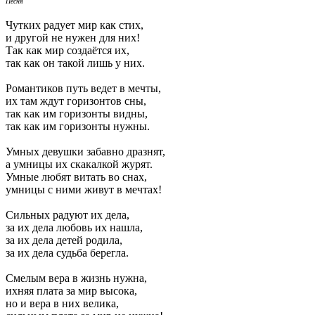
Песня
Чутких радует мир как стих,
и другой не нужен для них!
Так как мир создаётся их,
так как он такой лишь у них.
Романтиков путь ведет в мечты,
их там ждут горизонтов сны,
так как им горизонты видны,
так как им горизонты нужны.
Умных девушки забавно дразнят,
а умницы их скакалкой журят.
Умные любят витать во снах,
умницы с ними живут в мечтах!
Сильных радуют их дела,
за их дела любовь их нашла,
за их дела детей родила,
за их дела судьба берегла.
Смелым вера в жизнь нужна,
ихняя плата за мир высока,
но и вера в них велика,