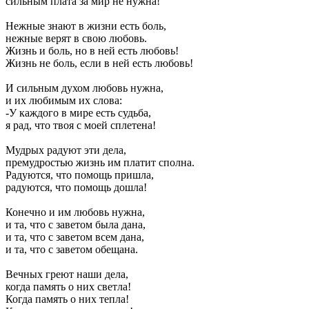
сильным плата за мир не нужна!
Нежные знают в жизни есть боль,
нежные верят в свою любовь.
Жизнь и боль, но в ней есть любовь!
Жизнь не боль, если в ней есть любовь!
И сильным духом любовь нужна,
и их любимым их слова:
-У каждого в мире есть судьба,
я рад, что твоя с моей сплетена!
Мудрых радуют эти дела,
премудростью жизнь им платит сполна.
Радуются, что помощь пришла,
радуются, что помощь дошла!
Конечно и им любовь нужна,
и та, что с заветом была дана,
и та, что с заветом всем дана,
и та, что с заветом обещана.
Вечных греют наши дела,
когда память о них светла!
Когда память о них тепла!