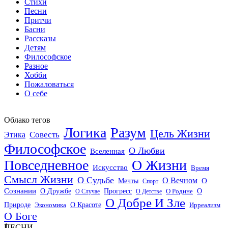
Стихи
Песни
Притчи
Басни
Рассказы
Детям
Философское
Разное
Хобби
Пожаловаться
О себе
Облако тегов
Логика
Разум
Цель Жизни
Совесть
Этика
Философское
О Любви
Вселенная
Повседневное
О Жизни
Искусство
Время
Смысл Жизни
О Судьбе
О Вечном
Мечты
О
Спорт
Сознании
О Дружбе
Прогресс
О
О Случае
О Детстве
О Родине
О Добре И Зле
О Красоте
Природе
Экономика
Ирреализм
О Боге
1
ПЕСНИ