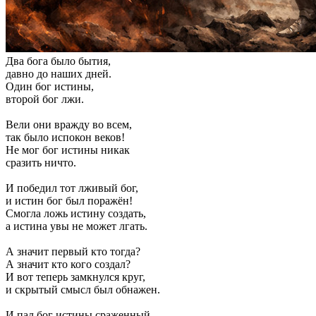
Два бога было бытия,
давно до наших дней.
Один бог истины,
второй бог лжи.
Вели они вражду во всем,
так было испокон веков!
Не мог бог истины никак
сразить ничто.
И победил тот лживый бог,
и истин бог был поражён!
Смогла ложь истину создать,
а истина увы не может лгать.
А значит первый кто тогда?
А значит кто кого создал?
И вот теперь замкнулся круг,
и скрытый смысл был обнажен.
И пал бог истины сраженный,