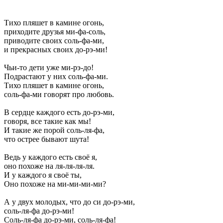
Тихо пляшет в камине огонь,
приходите друзья ми-фа-соль,
приводите своих соль-фа-ми,
и прекрасных своих до-рэ-ми!
Чьи-то дети уже ми-рэ-до!
Подрастают у них соль-фа-ми.
Тихо пляшет в камине огонь,
соль-фа-ми говорят про любовь.
В сердце каждого есть до-рэ-ми,
говоря, все такие как мы!
И такие же порой соль-ля-фа,
что острее бывают шута!
Ведь у каждого есть своё я,
оно похоже на ля-ля-ля-ля.
И у каждого я своё ты,
Оно похоже на ми-ми-ми-ми?
А у двух молодых, что до си до-рэ-ми,
соль-ля-фа до-рэ-ми!
Соль-ля-фа до-рэ-ми, соль-ля-фа!