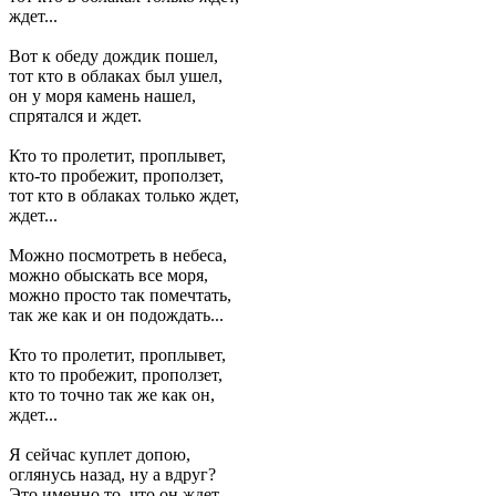
ждет...
Вот к обеду дождик пошел,
тот кто в облаках был ушел,
он у моря камень нашел,
спрятался и ждет.
Кто то пролетит, проплывет,
кто-то пробежит, проползет,
тот кто в облаках только ждет,
ждет...
Можно посмотреть в небеса,
можно обыскать все моря,
можно просто так помечтать,
так же как и он подождать...
Кто то пролетит, проплывет,
кто то пробежит, проползет,
кто то точно так же как он,
ждет...
Я сейчас куплет допою,
оглянусь назад, ну а вдруг?
Это именно то, что он ждет,