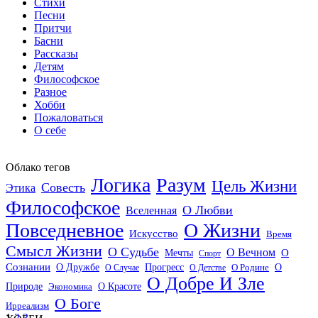
Стихи
Песни
Притчи
Басни
Рассказы
Детям
Философское
Разное
Хобби
Пожаловаться
О себе
Облако тегов
Логика
Разум
Цель Жизни
Совесть
Этика
Философское
О Любви
Вселенная
Повседневное
О Жизни
Искусство
Время
Смысл Жизни
О Судьбе
О Вечном
Мечты
О
Спорт
Сознании
О Дружбе
Прогресс
О
О Случае
О Детстве
О Родине
О Добре И Зле
О Красоте
Природе
Экономика
О Боге
Ирреализм
1
2
3