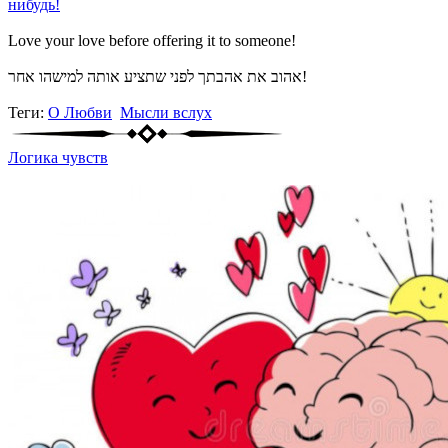
нибудь!
Love your love before offering it to someone!
אהוב את אהבתך לפני שתציע אותה למישהו אחר!
Теги:
О Любви
Мысли вслух
Логика чувств