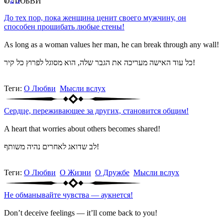
О ЛЮБВИ
До тех пор, пока женщина ценит своего мужчину, он
способен прошибать любые стены!
As long as a woman values her man, he can break through any wall!
כל עוד האישה מעריכה את הגבר שלה, הוא מסוגל לפרוץ כל קיר!
Теги:
О Любви
Мысли вслух
Сердце, переживающее за других, становится общим!
A heart that worries about others becomes shared!
לב שדואג לאחרים נהיה משותף!
Теги:
О Любви
О Жизни
О Дружбе
Мысли вслух
Не обманывайте чувства — аукнется!
Don’t deceive feelings — it’ll come back to you!