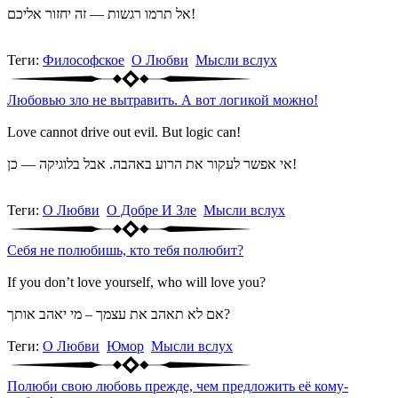
‏אל תרמו רגשות — זה יחזור אליכם!
Теги:
Философское
О Любви
Мысли вслух
Любовью зло не вытравить. А вот логикой можно!
Love cannot drive out evil. But logic can!
אי אפשר לעקור את הרוע באהבה. אבל בלוגיקה — כן!
Теги:
О Любви
О Добре И Зле
Мысли вслух
Себя не полюбишь, кто тебя полюбит?
If you don’t love yourself, who will love you?
אם לא תאהב את עצמך – מי יאהב אותך?
Теги:
О Любви
Юмор
Мысли вслух
Полюби свою любовь прежде, чем предложить её кому-