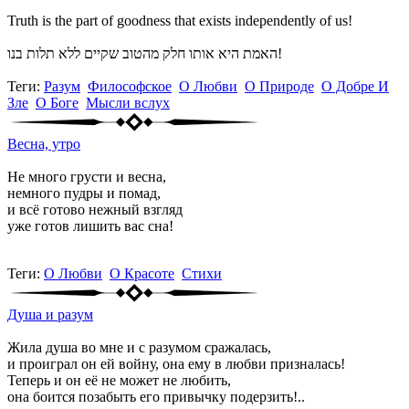
Truth is the part of goodness that exists independently of us!
האמת היא אותו חלק מהטוב שקיים ללא תלות בנו!
Теги:
Разум
Философское
О Любви
О Природе
О Добре И
Зле
О Боге
Мысли вслух
Весна, утро
Не много грусти и весна,
немного пудры и помад,
и всё готово нежный взгляд
уже готов лишить вас сна!
Теги:
О Любви
О Красоте
Стихи
Душа и разум
Жила душа во мне и с разумом сражалась,
и проиграл он ей войну, она ему в любви призналась!
Теперь и он её не может не любить,
она боится позабыть его привычку подерзить!..