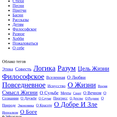
Стихи
Песни
Притчи
Басни
Рассказы
Детям
Философское
Разное
Хобби
Пожаловаться
О себе
Облако тегов
Логика
Разум
Цель Жизни
Совесть
Этика
Философское
О Любви
Вселенная
Повседневное
О Жизни
Искусство
Время
Смысл Жизни
О Судьбе
О Вечном
Мечты
О
Спорт
Сознании
О Дружбе
Прогресс
О
О Случае
О Детстве
О Родине
О Добре И Зле
О Красоте
Природе
Экономика
О Боге
Ирреализм
1
2
3