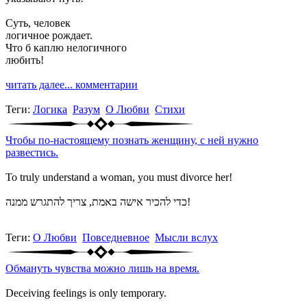
Суть, человек
логичное рождает.
Что б каплю нелогичного
любить!
читать далее...
комментарии
Теги:
Логика
Разум
О Любви
Стихи
Чтобы по-настоящему познать женщину, с ней нужно
развестись.
To truly understand a woman, you must divorce her!
כדי להכיר אישה באמת, צריך להתגרש ממנה!
Теги:
О Любви
Повседневное
Мысли вслух
Обмануть чувства можно лишь на время.
Deceiving feelings is only temporary.