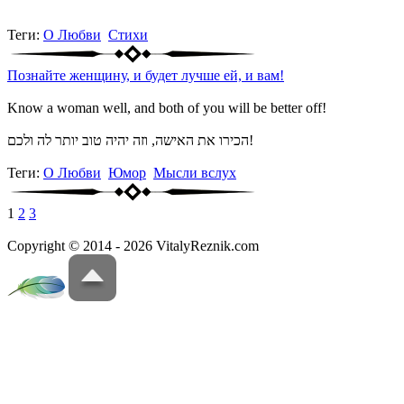
Теги:
О Любви
Стихи
Познайте женщину, и будет лучше ей, и вам!
Know a woman well, and both of you will be better off!
הכירו את האישה, וזה יהיה טוב יותר לה ולכם!
Теги:
О Любви
Юмор
Мысли вслух
1
2
3
Copyright © 2014 - 2026 VitalyReznik.com