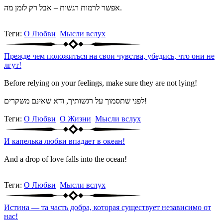
אפשר לרמות רגשות – אבל רק לזמן מה.
Теги:
О Любви
Мысли вслух
Прежде чем положиться на свои чувства, убедись, что они не
лгут!
Before relying on your feelings, make sure they are not lying!
לפני שתסמוך על רגשותיך, ודא שאינם משקרים!
Теги:
О Любви
О Жизни
Мысли вслух
И капелька любви впадает в океан!
And a drop of love falls into the ocean!
Теги:
О Любви
Мысли вслух
Истина — та часть добра, которая существует независимо от
нас!