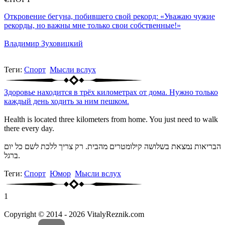
Откровение бегуна, побившего свой рекорд: «Уважаю чужие
рекорды, но важны мне только свои собственные!»
Владимир Зуховицкий
Теги:
Спорт
Мысли вслух
Здоровье находится в трёх километрах от дома. Нужно только
каждый день ходить за ним пешком.
Health is located three kilometers from home. You just need to walk
there every day.
הבריאות נמצאת בשלושה קילומטרים מהבית. רק צריך ללכת לשם כל יום
ברגל.
Теги:
Спорт
Юмор
Мысли вслух
1
Copyright © 2014 - 2026 VitalyReznik.com