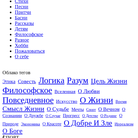
Стихи
Песни
Притчи
Басни
Рассказы
Детям
Философское
Разное
Хобби
Пожаловаться
О себе
Облако тегов
Логика
Разум
Цель Жизни
Совесть
Этика
Философское
О Любви
Вселенная
Повседневное
О Жизни
Искусство
Время
Смысл Жизни
О Судьбе
О Вечном
Мечты
О
Спорт
Сознании
О Дружбе
Прогресс
О
О Случае
О Детстве
О Родине
О Добре И Зле
О Красоте
Природе
Экономика
Ирреализм
О Боге
1
СПОРТ