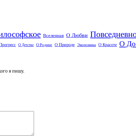
илософское
Повседневн
О Любви
Вселенная
О До
О Красоте
Прогресс
О Природе
О Детстве
О Родине
Экономика
ого я пишу.