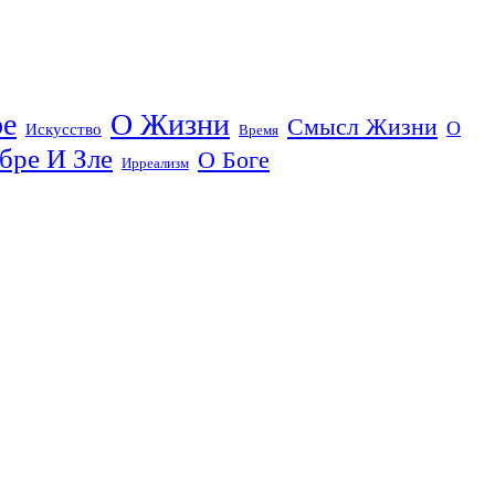
ое
О Жизни
Смысл Жизни
О
Искусство
Время
бре И Зле
О Боге
Ирреализм