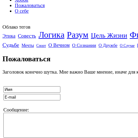
Пожаловаться
О себе
Облако тегов
Логика
Разум
Ф
Цель Жизни
Совесть
Этика
Судьбе
О Вечном
Мечты
О Сознании
О Дружбе
Спорт
О Случае
Пожаловаться
Заголовок конечно шутка. Мне важно Ваше мнение, иначе для к
Сообщение: