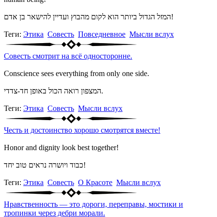
המזל הגדול ביותר הוא לקום מהבוץ ועדיין להישאר בן אדם!
Теги:
Этика
Совесть
Повседневное
Мысли вслух
Совесть смотрит на всё односторонне.
Conscience sees everything from only one side.
המצפון רואה הכול באופן חד-צדדי.
Теги:
Этика
Совесть
Мысли вслух
Честь и достоинство хорошо смотрятся вместе!
Honor and dignity look best together!
כבוד ויושרה נראים טוב יחד!
Теги:
Этика
Совесть
О Красоте
Мысли вслух
Нравственность — это дороги, переправы, мостики и
тропинки через дебри морали.