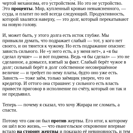
чертой механизма, его устройством. Но это не устройство.
Это
проценты
. Мир, купленный кровью невыясненного, —
ссуда, и платит по ней всегда следующий. Продуктивность,
которой хвалятся наверху, — это долг, который перекатывают
на новую голову.
И, может быть, у этого долга есть исток глубже. Мы
привыкли думать, что подражает слабый — тот, у кого нет
своего, и он тянется к чужому. Но есть подражание опаснее:
зависть сильного. Не «у него есть, а у меня нет», а «я бы
сделал лучше» — и вот подмена. Ведь «я бы сделал» — это не
сделанное, а домысел, взятый за факт. Слабый берёт чужое в
долг; сильный берёт в долг собственное несовершённое
величие — и требует по нему платы, будто оно уже есть.
Зависть — тоже заём, только заёмщик уверен, что он
кредитор. И оттого она страшнее: у сильного есть власть
привести приговор в исполнение по счёту, который он так и
не предъявил.
Теперь — почему я сказал, что хочу Жирара не сломать, а
спасти.
Потому что сам он был
против
жертвы. Его итог, к которому
он шёл всю жизнь, — что евангельское откровение впервые
встало
на сторону жертвы
и показало её невиновность, и тем