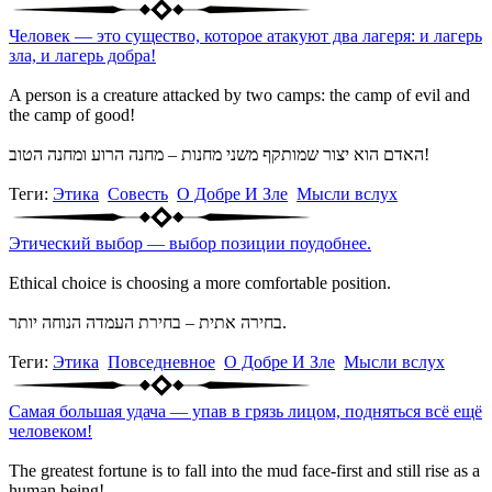
Человек — это существо, которое атакуют два лагеря: и лагерь
зла, и лагерь добра!
A person is a creature attacked by two camps: the camp of evil and
the camp of good!
האדם הוא יצור שמותקף משני מחנות – מחנה הרוע ומחנה הטוב!
Теги:
Этика
Совесть
О Добре И Зле
Мысли вслух
Этический выбор — выбор позиции поудобнее.
Ethical choice is choosing a more comfortable position.
בחירה אתית – בחירת העמדה הנוחה יותר.
Теги:
Этика
Повседневное
О Добре И Зле
Мысли вслух
Самая большая удача — упав в грязь лицом, подняться всё ещё
человеком!
The greatest fortune is to fall into the mud face-first and still rise as a
human being!