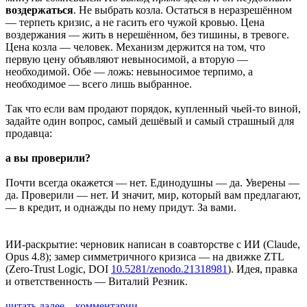
воздержаться
. Не выбрать козла. Остаться в неразрешённом
— терпеть кризис, а не гасить его чужой кровью. Цена
воздержания — жить в нерешённом, без тишины, в тревоге.
Цена козла — человек. Механизм держится на том, что
первую цену объявляют невыносимой, а вторую —
необходимой. Обе — ложь: невыносимое терпимо, а
необходимое — всего лишь выбранное.
Так что если вам продают порядок, купленный чьей-то виной,
задайте один вопрос, самый дешёвый и самый страшный для
продавца:
а вы проверили?
Почти всегда окажется — нет. Единодушны — да. Уверены —
да. Проверили — нет. И значит, мир, который вам предлагают,
— в кредит, и однажды по нему придут. За вами.
ИИ-раскрытие: черновик написан в соавторстве с ИИ (Claude,
Opus 4.8); замер симметричного кризиса — на движке ZTL
(Zero-Trust Logic, DOI
10.5281/zenodo.21318981
). Идея, правка
и ответственность — Виталий Резник.
читать далее...
комментарии