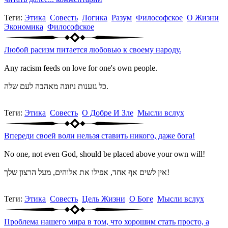
Теги:
Этика
Совесть
Логика
Разум
Философское
О Жизни
Экономика
Философское
Любой расизм питается любовью к своему народу.
Any racism feeds on love for one's own people.
כל גזענות ניזונה מאהבה לעם שלה.
Теги:
Этика
Совесть
О Добре И Зле
Мысли вслух
Впереди своей воли нельзя ставить никого, даже бога!
No one, not even God, should be placed above your own will!
אין לשים אף אחד, אפילו את אלוהים, מעל הרצון שלך!
Теги:
Этика
Совесть
Цель Жизни
О Боге
Мысли вслух
Проблема нашего мира в том, что хорошим стать просто, а