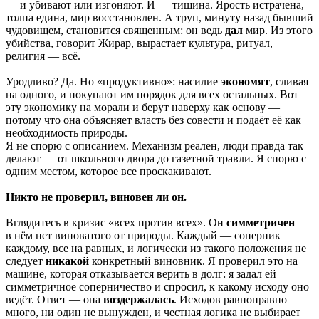
— и убивают или изгоняют. И — тишина. Ярость истрачена,
толпа едина, мир восстановлен. А труп, минуту назад бывший
чудовищем, становится священным: он ведь
дал
мир. Из этого
убийства, говорит Жирар, вырастает культура, ритуал,
религия — всё.
Уродливо? Да. Но «продуктивно»: насилие
экономят
, сливая
на одного, и покупают им порядок для всех остальных. Вот
эту экономику на морали и берут наверху как основу —
потому что она объясняет власть без совести и подаёт её как
необходимость природы.
Я не спорю с описанием. Механизм реален, люди правда так
делают — от школьного двора до газетной травли. Я спорю с
одним местом, которое все проскакивают.
Никто не проверил, виновен ли он.
Вглядитесь в кризис «всех против всех». Он
симметричен
—
в нём нет виноватого от природы. Каждый — соперник
каждому, все на равных, и логически из такого положения не
следует
никакой
конкретный виновник. Я проверил это на
машине, которая отказывается верить в долг: я задал ей
симметричное соперничество и спросил, к какому исходу оно
ведёт. Ответ — она
воздержалась
. Исходов равноправно
много, ни один не вынужден, и честная логика не выбирает