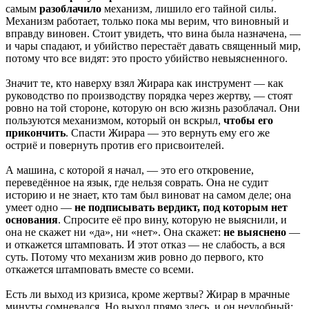
самым
разоблачило
механизм, лишило его тайной силы.
Механизм работает, только пока мы верим, что виновный и
вправду виновен. Стоит увидеть, что вина была назначена, —
и чары спадают, и убийство перестаёт давать священный мир,
потому что все видят: это просто убийство невыясненного.
Значит те, кто наверху взял Жирара как инструмент — как
руководство по производству порядка через жертву, — стоят
ровно на той стороне, которую он всю жизнь разоблачал. Они
пользуются механизмом, который он вскрыл,
чтобы его
прикончить
. Спасти Жирара — это вернуть ему его же
остриё и повернуть против его присвоителей.
А машина, с которой я начал, — это его откровение,
переведённое на язык, где нельзя соврать. Она не судит
историю и не знает, кто там был виноват на самом деле; она
умеет одно —
не подписывать вердикт, под которым нет
основания
. Спросите её про вину, которую не выяснили, и
она не скажет ни «да», ни «нет». Она скажет:
не выяснено
—
и откажется штамповать. И этот отказ — не слабость, а вся
суть. Потому что механизм жив ровно до первого, кто
откажется штамповать вместе со всеми.
Есть ли выход из кризиса, кроме жертвы? Жирар в мрачные
минуты сомневался. Но выход прямо здесь, и он неудобный: