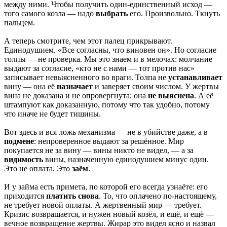
между ними. Чтобы получить один-единственный исход —
того самого козла — надо
выбрать
его. Произвольно. Ткнуть
пальцем.
А теперь смотрите, чем этот палец прикрывают.
Единодушием. «Все согласны, что виновен он». Но согласие
толпы — не проверка. Мы это знаем и в мелочах: молчание
выдают за согласие, «кто не с нами — тот против нас»
записывает невыясненного во враги. Толпа не
устанавливает
вину — она её
назначает
и заверяет своим числом. У жертвы
вина не доказана и не опровергнута; она
не выяснена
. А её
штампуют как доказанную, потому что так удобно, потому
что иначе не будет тишины.
Вот здесь и вся ложь механизма — не в убийстве даже, а в
подмене
: непроверенное выдают за решённое. Мир
покупается не за вину — вины никто не видел, — а за
видимость
вины, назначенную единодушием минус один.
Это не оплата. Это
заём
.
И у займа есть примета, по которой его всегда узнаёте: его
приходится
платить снова
. То, что оплачено по-настоящему,
не требует новой оплаты. А жертвенный мир — требует.
Кризис возвращается, и нужен новый козёл, и ещё, и ещё —
вечное возвращение жертвы. Жирар это видел ясно и назвал