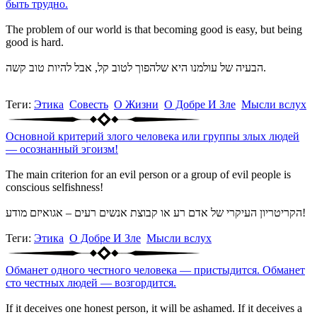
быть трудно.
The problem of our world is that becoming good is easy, but being
good is hard.
הבעיה של עולמנו היא שלהפוך לטוב קל, אבל להיות טוב קשה.
Теги:
Этика
Совесть
О Жизни
О Добре И Зле
Мысли вслух
Основной критерий злого человека или группы злых людей
— осознанный эгоизм!
The main criterion for an evil person or a group of evil people is
conscious selfishness!
הקריטריון העיקרי של אדם רע או קבוצת אנשים רעים – אגואיזם מודע!
Теги:
Этика
О Добре И Зле
Мысли вслух
Обманет одного честного человека — пристыдится. Обманет
сто честных людей — возгордится.
If it deceives one honest person, it will be ashamed. If it deceives a