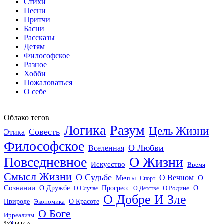
Стихи
Песни
Притчи
Басни
Рассказы
Детям
Философское
Разное
Хобби
Пожаловаться
О себе
Облако тегов
Логика
Разум
Цель Жизни
Совесть
Этика
Философское
О Любви
Вселенная
Повседневное
О Жизни
Искусство
Время
Смысл Жизни
О Судьбе
О Вечном
Мечты
О
Спорт
Сознании
О Дружбе
Прогресс
О
О Случае
О Детстве
О Родине
О Добре И Зле
О Красоте
Природе
Экономика
О Боге
Ирреализм
1
2