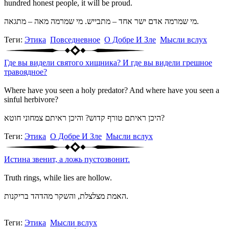
hundred honest people, it will be proud.
מי שמרמה אדם ישר אחד – מתבייש. מי שמרמה מאה – מתגאה.
Теги:
Этика
Повседневное
О Добре И Зле
Мысли вслух
Где вы видели святого хищника? И где вы видели грешное
травоядное?
Where have you seen a holy predator? And where have you seen a
sinful herbivore?
היכן ראיתם טורף קדוש? והיכן ראיתם צמחוני חוטא?
Теги:
Этика
О Добре И Зле
Мысли вслух
Истина звенит, а ложь пустозвонит.
Truth rings, while lies are hollow.
האמת מצלצלת, והשקר מהדהד בריקנות.
Теги:
Этика
Мысли вслух