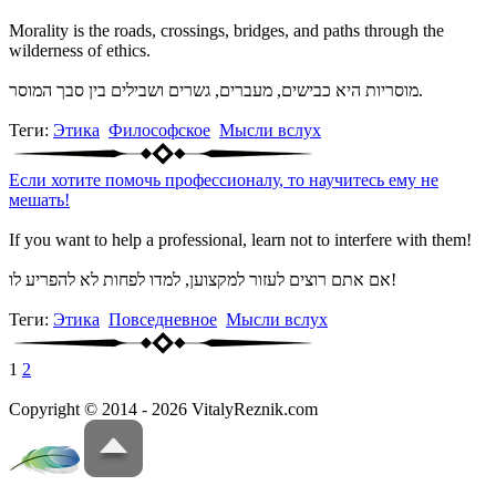
Morality is the roads, crossings, bridges, and paths through the
wilderness of ethics.
מוסריות היא כבישים, מעברים, גשרים ושבילים בין סבך המוסר.
Теги:
Этика
Философское
Мысли вслух
Если хотите помочь профессионалу, то научитесь ему не
мешать!
If you want to help a professional, learn not to interfere with them!
אם אתם רוצים לעזור למקצוען, למדו לפחות לא להפריע לו!
Теги:
Этика
Повседневное
Мысли вслух
1
2
Copyright © 2014 - 2026 VitalyReznik.com