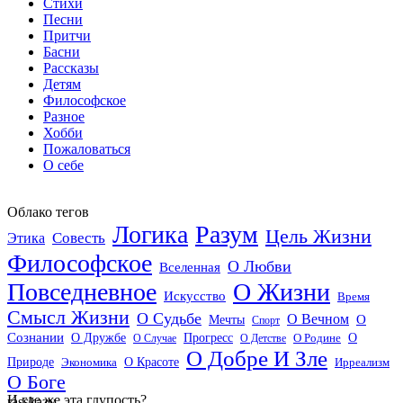
Стихи
Песни
Притчи
Басни
Рассказы
Детям
Философское
Разное
Хобби
Пожаловаться
О себе
Облако тегов
Логика
Разум
Цель Жизни
Совесть
Этика
Философское
О Любви
Вселенная
Повседневное
О Жизни
Искусство
Время
Смысл Жизни
О Судьбе
О Вечном
Мечты
О
Спорт
Сознании
О Дружбе
Прогресс
О
О Случае
О Детстве
О Родине
О Добре И Зле
О Красоте
Природе
Экономика
Ирреализм
О Боге
И где же эта глупость?
rasskazy