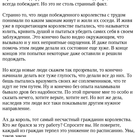
всегда побеждает. Но это не столь странный факт.
Странно то, что люди побежденного королевства с трудом
понимали по каким законам живут и жили их соседи. И живя
уже в процветающем королевстве пытались, что называется
юлить, кривить душой и пытаться убедить самих себя в своем
заблуждении. Это конечно было видно окружающим, что
вызывало и у них неприятные ощущения. И даже попытки
помочь этим людям делали их состояние еще хуже. В конце
концов эти попытки некоторые даже оставили и решили
подождать.
Но когда новые люди скажем так прозревали, то конечно
начинали делать все туже глупость, что делали все до них. То
бишь пытались вразумить своих же соплеменников, что те
идут не тем путем. Ну и конечно без опыта наламывали
бывало дров без надобности. По этой причине мне то особо и
сказать нечего, хотите верьте, хотите нет. Но вот же дела,
наследив эти люди все таки показывали другим нужное
направление.
Ах да король, тот самый несчастный гражданин королевства.
Кто же брался за эту работу? Спросите вы. Не поверите,
каждый из граждан терпел это унижение по расписанию. Увы,
таков закон.