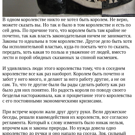
В одном королевстве никто не хотел быть королем. Не верю,
можете сказать вы. Но так и было в том королевстве и есть по
сей день. По причине того, что королем быть там крайне не
почетно, так как власть законодательная ничем не занимается.
Законы то идеальны в том королевстве. Другое дело быть хотя
бы исполнительной властью, куда-то поехать чего то сказать,
передать, хоть какая то польза и уважение от людей, вместо
лести и порой обидных сказанных за спиной насмешек.
И удивлялись люди этого королевства тому, что в соседнем
королевстве все как раз наоборот. Королем быть почетно и
забот у него много, и делают за него работу другие, а не он
сам. То, что те другие были бы рады сделать работу как раз
было для них понятно. Но радость короля по поводу своего
безделья настораживала, как и процветание этого королевства
с его постоянными экономическими кризисами.
При встрече короли жали друг другу руки. Вели дружеские
беседы, решали взаимодействия их королевств, все согласно
регламента. Который к слову изменить было никак нельзя,
впрочем как и законы природы. Но нужда довела одно
королевство до ручки и оно напало на соседа. Зря, сильный