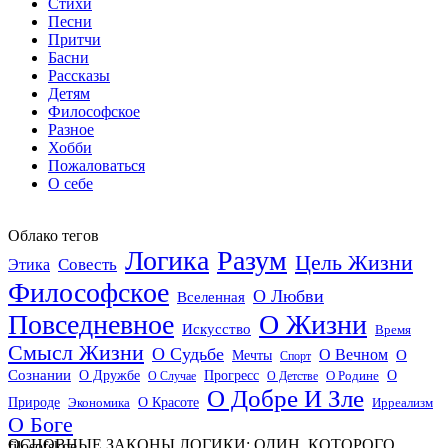
Стихи
Песни
Притчи
Басни
Рассказы
Детям
Философское
Разное
Хобби
Пожаловаться
О себе
Облако тегов
Логика
Разум
Цель Жизни
Совесть
Этика
Философское
О Любви
Вселенная
Повседневное
О Жизни
Искусство
Время
Смысл Жизни
О Судьбе
О Вечном
Мечты
О
Спорт
Сознании
О Дружбе
Прогресс
О
О Случае
О Детстве
О Родине
О Добре И Зле
О Красоте
Природе
Экономика
Ирреализм
О Боге
ОСНОВНЫЕ ЗАКОНЫ ЛОГИКИ: ОДИН, КОТОРОГО
filosofskoe