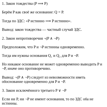
1. Закон тождества (P ⟹ P)
Берём P как своё же основание: Q = P.
Тогда по ЗДС: «P истинно ⟹ P истинно».
Вывод: закон тождества — частный случай ЗДС.
2. Закон непротиворечия ¬(P ∧ ¬P)
Предположим, что P и ¬P истинны одновременно.
Тогда им нужны основания Q₁ и Q₂ для P и ¬P.
Но никакое основание не может одновременно выводить P и
¬P, иначе оно противоречиво.
Вывод: ¬(P ∧ ¬P) следует из невозможности иметь
обоснование одновременно для P и ¬P.
3. Закон исключённого третьего P ∨ ¬P
Если ни P, ни ¬P не имеют основания, то по ЗДС оба не
истинны.