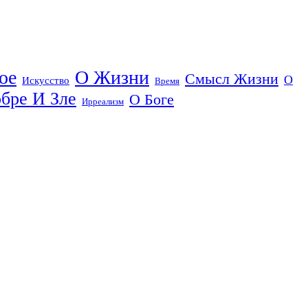
ое
О Жизни
Смысл Жизни
О
Искусство
Время
бре И Зле
О Боге
Ирреализм