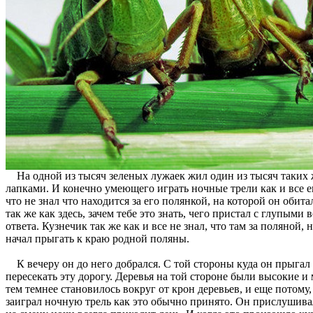
На одной из тысяч зеленых лужаек жил один из тысяч таких ж
лапками. И конечно умеющего играть ночные трели как и все ег
что не знал что находится за его полянкой, на которой он обит
так же как здесь, зачем тебе это знать, чего пристал с глупыми
ответа. Кузнечик так же как и все не знал, что там за поляно
начал прыгать к краю родной поляны.
К вечеру он до него добрался. С той стороны куда он прыгал 
пересекать эту дорогу. Деревья на той стороне были высокие и
тем темнее становилось вокруг от крон деревьев, и еще потому,
заиграл ночную трель как это обычно принято. Он прислушивалс