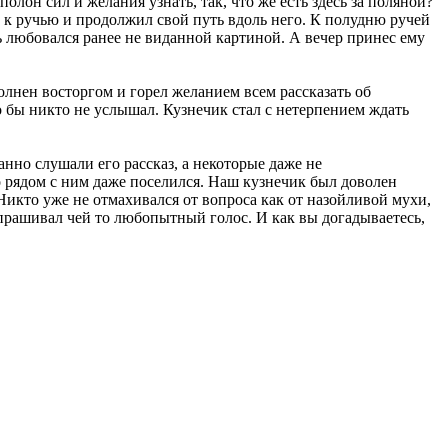
олон сил и желания узнать, так, что же есть здесь за поляной?
л к ручью и продолжил свой путь вдоль него. К полудню ручей
ь любовался ранее не виданной картиной. А вечер принес ему
олнен восторгом и горел желанием всем рассказать об
о бы никто не услышал. Кузнечик стал с нетерпением ждать
нно слушали его рассказ, а некоторые даже не
то рядом с ним даже поселился. Наш кузнечик был доволен
? Никто уже не отмахивался от вопроса как от назойливой мухи,
Спрашивал чей то любопытный голос. И как вы догадываетесь,