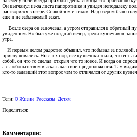
на смену ночи всегда приходит день. И когда это произошло куз
Он выглянул из-за листа папоротника и увидел неподалеку поля
растворился в озере. Спокойном и тихом. Над озером было гол
еще и не забываемый закат.
Возле озера он заночевал, а утром отправился в обратный пут
увиденном. Но был уже поздний вечер, трели кузнечиков напол
утра.
И первым делом радостно объявил, что побывал за поляной, вид
прислушивались. Но с тех пор, все кузнечики знали, что есть 
собой, он что то сделал, открыл что то новое. И когда он спро
а с любопытством высказывал свои предположения. Там видимо 
кто-то задавший этот вопрос чем то отличался от других кузнеч
Теги:
О Жизни
Рассказы
Детям
Поделиться:
Комментарии: