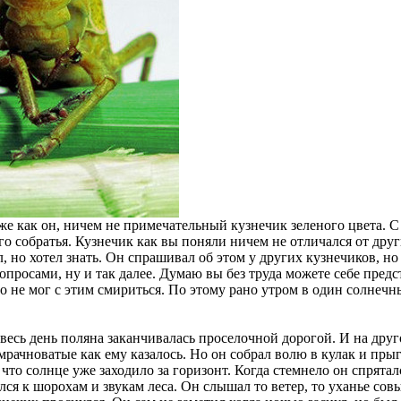
е как он, ничем не примечательный кузнечик зеленого цвета. 
о собратья. Кузнечик как вы поняли ничем не отличался от други
ал, но хотел знать. Он спрашивал об этом у других кузнечиков, н
 вопросами, ну и так далее. Думаю вы без труда можете себе предс
й, но не мог с этим смириться. По этому рано утром в один солне
весь день поляна заканчивалась проселочной дорогой. И на друг
 мрачноватые как ему казалось. Но он собрал волю в кулак и пры
 что солнце уже заходило за горизонт. Когда стемнело он спрята
я к шорохам и звукам леса. Он слышал то ветер, то уханье совы