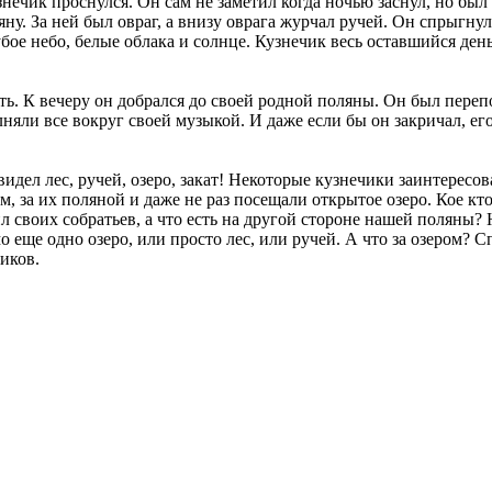
нечик проснулся. Он сам не заметил когда ночью заснул, но был п
ну. За ней был овраг, а внизу оврага журчал ручей. Он спрыгну
убое небо, белые облака и солнце. Кузнечик весь оставшийся ден
ь. К вечеру он добрался до своей родной поляны. Он был переп
няли все вокруг своей музыкой. И даже если бы он закричал, ег
ел лес, ручей, озеро, закат! Некоторые кузнечики заинтересова
там, за их поляной и даже не раз посещали открытое озеро. Кое к
сил своих собратьев, а что есть на другой стороне нашей поляны
еще одно озеро, или просто лес, или ручей. А что за озером? 
иков.