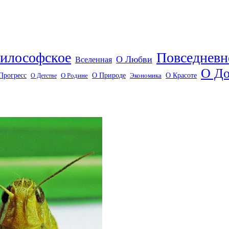
илософское
Повседневн
О Любви
Вселенная
О До
О Красоте
Прогресс
О Природе
О Детстве
О Родине
Экономика