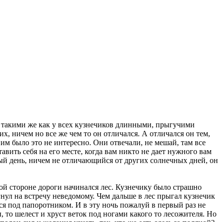
С такими же как у всех кузнечиков длинными, прыгучими
х, ничем но все же чем то он отличался. А отличался он тем,
о им было это не интересно. Они отвечали, не мешай, там все
тавить себя на его месте, когда вам никто не дает нужного вам
чный день, ничем не отличающийся от других солнечных дней, он
ой стороне дороги начинался лес. Кузнечику было страшно
гнул на встречу неведомому. Чем дальше в лес прыгал кузнечик
лся под папоротником. И в эту ночь пожалуй в первый раз не
, то шелест и хруст веток под ногами какого то лесожителя. Но