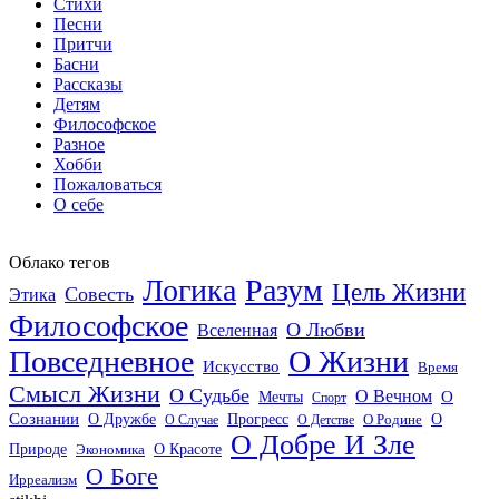
Стихи
Песни
Притчи
Басни
Рассказы
Детям
Философское
Разное
Хобби
Пожаловаться
О себе
Облако тегов
Логика
Разум
Цель Жизни
Совесть
Этика
Философское
О Любви
Вселенная
Повседневное
О Жизни
Искусство
Время
Смысл Жизни
О Судьбе
О Вечном
Мечты
О
Спорт
Сознании
О Дружбе
Прогресс
О
О Случае
О Детстве
О Родине
О Добре И Зле
О Красоте
Природе
Экономика
О Боге
Ирреализм