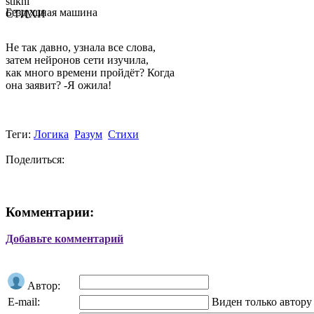
stikhi
Бездушная машина
СТИХИ
Не так давно, узнала все слова,
затем нейронов сети изучила,
как много времени пройдёт? Когда
она заявит? -Я ожила!
Теги:
Логика
Разум
Стихи
Поделиться:
Комментарии:
Добавьте комментарий
Автор:
E-mail:
Виден только автору