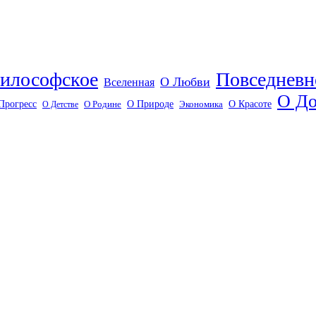
илософское
Повседневн
О Любви
Вселенная
О До
О Красоте
Прогресс
О Природе
О Детстве
О Родине
Экономика