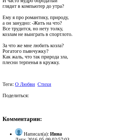
И часто мудро бородатый
глядит в компьютер до утра?
Ему я про романтику, природу,
а он занудно: -Жить на что?
Все трудится, но нету толку,
козлам не выиграть в спортлото.
За что же мне любить козла?
Рогатого пьянчужку?
Как жаль, что так природа зла,
плесни терпенья в кружку.
Теги:
О Любви
Стихи
Поделиться:
Комментарии:
Написал(а):
Инна
Дата: 2016-05-09 02:57:03