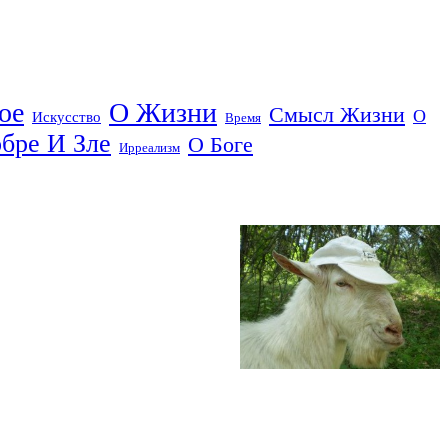
ое
О Жизни
Смысл Жизни
О
Искусство
Время
бре И Зле
О Боге
Ирреализм