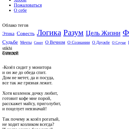
Пожаловаться
О себе
Облако тегов
Логика
Разум
Ф
Цель Жизни
Совесть
Этика
Судьбе
О Вечном
Мечты
О Сознании
О Дружбе
Спорт
О Случае
stikhi
Бывшей
СТИХИ
-Козёл сидит у монитора
и он же до обеда спит.
Дом не метет, да и посуда,
все так же грязная лежит.
Хотя козленок дочку любит,
готовит кофе мне порой,
расскажет майсу, приголубит,
и поцелует невзначай!
Так почему ж козёл рогатый,
не ходит козликом всегда?