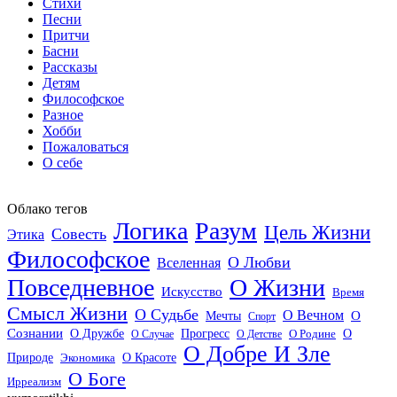
Стихи
Песни
Притчи
Басни
Рассказы
Детям
Философское
Разное
Хобби
Пожаловаться
О себе
Облако тегов
Логика
Разум
Цель Жизни
Совесть
Этика
Философское
О Любви
Вселенная
Повседневное
О Жизни
Искусство
Время
Смысл Жизни
О Судьбе
О Вечном
Мечты
О
Спорт
Сознании
О Дружбе
Прогресс
О
О Случае
О Детстве
О Родине
О Добре И Зле
О Красоте
Природе
Экономика
О Боге
Ирреализм