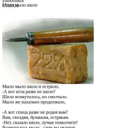
yumorstikhi
Мыло мыло шило
СТИХИ
Мыло мыло шило и острило,
-А вот игла разве не шило?
Шило возмутилось, но смолчало.
Мыло же нахально продолжало,
-А вот спица разве не родня вам?
Вам, гвоздям, булавкам, острякам.
-Нет, сказало шило, лучше помолчите!
Возмутилось мыло, -сами вы мычите.