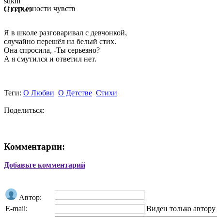
stikhi
О серьезности чувств
СТИХИ
Я в школе разговаривал с девчонкой,
случайно перешёл на белый стих.
Она спросила, -Ты серьезно?
А я смутился и ответил нет.
Теги:
О Любви
О Детстве
Стихи
Поделиться:
Комментарии:
Добавьте комментарий
Автор:
E-mail:
Виден только автору