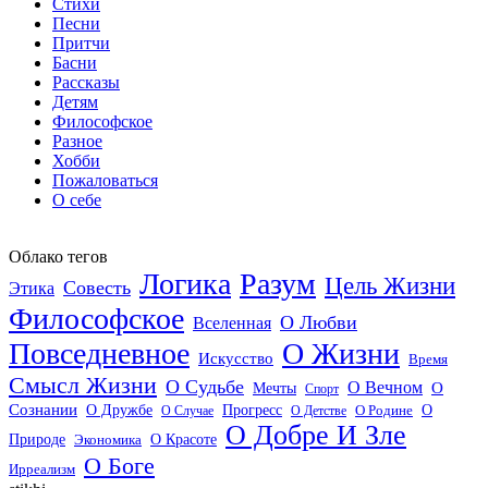
Стихи
Песни
Притчи
Басни
Рассказы
Детям
Философское
Разное
Хобби
Пожаловаться
О себе
Облако тегов
Логика
Разум
Цель Жизни
Совесть
Этика
Философское
О Любви
Вселенная
Повседневное
О Жизни
Искусство
Время
Смысл Жизни
О Судьбе
О Вечном
Мечты
О
Спорт
Сознании
О Дружбе
Прогресс
О
О Случае
О Детстве
О Родине
О Добре И Зле
О Красоте
Природе
Экономика
О Боге
Ирреализм