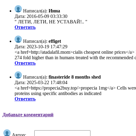
Написал(а):
Инна
Дата: 2016-05-09 03:33:30
" ЛЕТИ, ЛЕТИ, НЕ УСТАВАЙ!.. "
Ответить
Написал(а):
effiget
Дата: 2023-10-19 17:47:29
<a href=http://atadalafil.mom>cialis cheapest online prices</a>
274 fold higher than in humans treated with the recommende
Ответить
Написал(а):
finasteride 8 months shed
Дата: 2025-03-22 17:48:04
<a href=https://propecia2buy.top/>propecia 1mg</a> Cells were h
proteins using specific antibodies as indicated
Ответить
Добавьте комментарий
Автор: