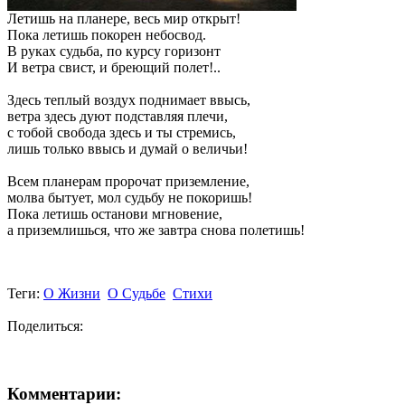
Летишь на планере, весь мир открыт!
Пока летишь покорен небосвод.
В руках судьба, по курсу горизонт
И ветра свист, и бреющий полет!..
Здесь теплый воздух поднимает ввысь,
ветра здесь дуют подставляя плечи,
с тобой свобода здесь и ты стремись,
лишь только ввысь и думай о величьи!
Всем планерам пророчат приземление,
молва бытует, мол судьбу не покоришь!
Пока летишь останови мгновение,
а приземлишься, что же завтра снова полетишь!
Теги:
О Жизни
О Судьбе
Стихи
Поделиться:
Комментарии: