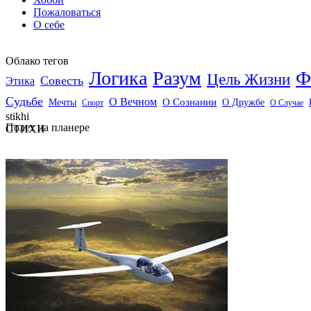
Пожаловаться
О себе
Облако тегов
Логика
Разум
Ф
Цель Жизни
Совесть
Этика
Судьбе
О Вечном
Мечты
О Сознании
О Дружбе
Спорт
О Случае
stikhi
Полет на планере
СТИХИ