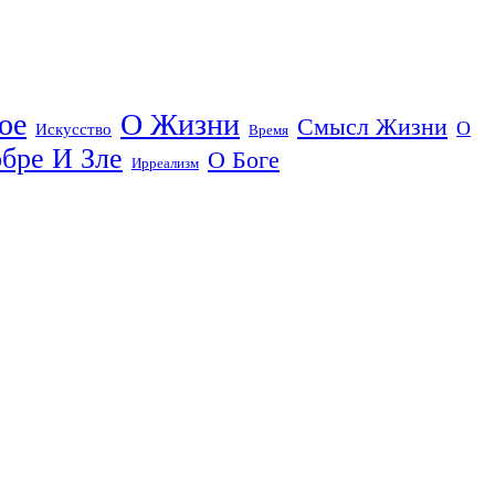
ое
О Жизни
Смысл Жизни
О
Искусство
Время
бре И Зле
О Боге
Ирреализм