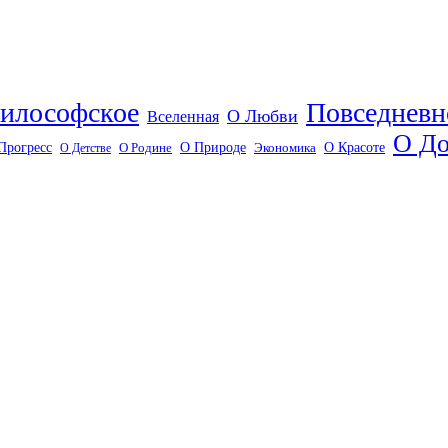
илософское
Повседневн
О Любви
Вселенная
О До
О Красоте
Прогресс
О Природе
О Детстве
О Родине
Экономика