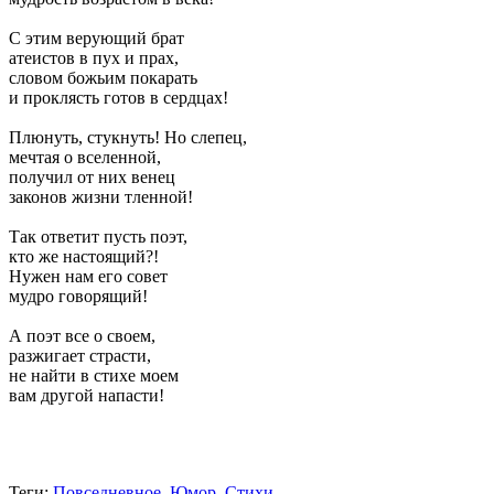
С этим верующий брат
атеистов в пух и прах,
словом божьим покарать
и проклясть готов в сердцах!
Плюнуть, стукнуть! Но слепец,
мечтая о вселенной,
получил от них венец
законов жизни тленной!
Так ответит пусть поэт,
кто же настоящий?!
Нужен нам его совет
мудро говорящий!
А поэт все о своем,
разжигает страсти,
не найти в стихе моем
вам другой напасти!
Теги:
Повседневное
Юмор
Стихи