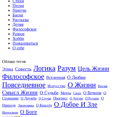
Стихи
Песни
Притчи
Басни
Рассказы
Детям
Философское
Разное
Хобби
Пожаловаться
О себе
Облако тегов
Логика
Разум
Цель Жизни
Совесть
Этика
Философское
О Любви
Вселенная
Повседневное
О Жизни
Искусство
Время
Смысл Жизни
О Судьбе
О Вечном
Мечты
О
Спорт
Сознании
О Дружбе
Прогресс
О
О Случае
О Детстве
О Родине
О Добре И Зле
О Красоте
Природе
Экономика
О Боге
Ирреализм