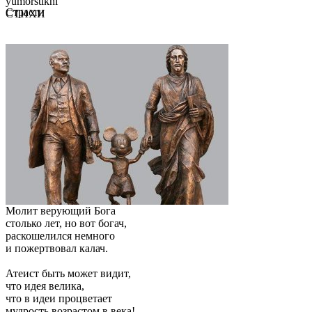
yumorstikhi
Страсти
СТИХИ
Молит верующий Бога
столько лет, но вот богач,
раскошелился немного
и пожертвовал калач.
Атеист быть может видит,
что идея велика,
что в идеи процветает
мудрость возрастом в века!