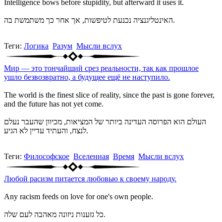
Intelligence bows before stupidity, but afterward it uses it.
האינטליגנציה נכנעת לטיפשות, אך אחר כך משתמשת בה.
Теги:
Логика
Разум
Мысли вслух
Мир — это тончайший срез реальности, так как прошлое
ушло безвозвратно, а будущее ещё не наступило.
The world is the finest slice of reality, since the past is gone forever,
and the future has not yet come.
העולם הוא הפרוסה העדינה ביותר של המציאות, מכיוון שהעבר נעלם
לנצח, והעתיד עדיין לא הגיע.
Теги:
Философское
Вселенная
Время
Мысли вслух
Любой расизм питается любовью к своему народу.
Any racism feeds on love for one's own people.
כל גזענות ניזונה מאהבה לעם שלה.