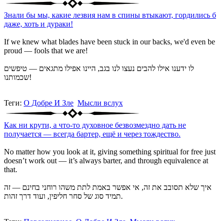
Знали бы мы, какие лезвия нам в спины втыкают, гордились б
даже, хоть и дураки!
If we knew what blades have been stuck in our backs, we'd even be
proud — fools that we are!
לו ידענו אילו להבים נעצו לנו בגב, היינו אפילו מתגאים — טיפשים
שכמותנו!
Теги:
О Добре И Зле
Мысли вслух
Как ни крути, а что-то духовное безвозмездно дать не
получается — всегда бартер, ещё и через тождество.
No matter how you look at it, giving something spiritual for free just
doesn’t work out — it’s always barter, and through equivalence at
that.
איך שלא תסובב את זה, אי אפשר באמת לתת משהו רוחני בחינם — זה
תמיד סוג של סחר חליפין, ועוד דרך זהות.