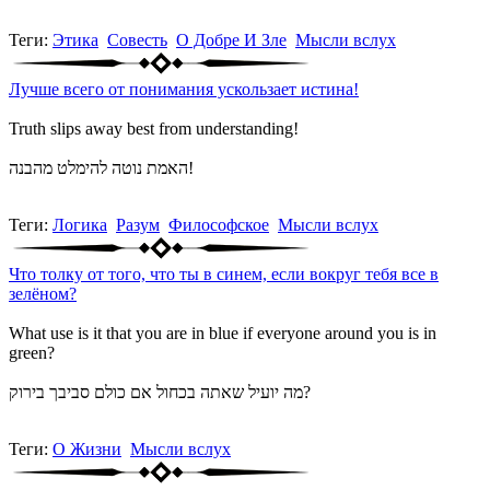
Теги:
Этика
Совесть
О Добре И Зле
Мысли вслух
Лучше всего от понимания ускользает истина!
Truth slips away best from understanding!
האמת נוטה להימלט מהבנה!
Теги:
Логика
Разум
Философское
Мысли вслух
Что толку от того, что ты в синем, если вокруг тебя все в
зелёном?
What use is it that you are in blue if everyone around you is in
green?
מה יועיל שאתה בכחול אם כולם סביבך בירוק?
Теги:
О Жизни
Мысли вслух