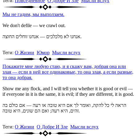
Теги:
Повседневное
О Добре И Зле
Мысли вслух
Мы не гадим, мы выползаем.
We don't defile — we crawl out.
אנחנו לא מלכלכים — אנחנו זוחלים החוצה.
Теги:
О Жизни
Юмор
Мысли вслух
Покажите мне любую стаю, и я скажу вам, добрая она или
злая — если в ней все одинаковые, то она злая, а если разные,
то она добрая.
Show me any flock, and I will tell you whether it is good or evil —
if everyone in it is the same, it is evil; if they are different, it is good.
הראה לי כל להקה, ואומר לך אם היא טובה או רעה — אם כולם בה
זהים, היא רעה; ואם הם שונים, היא טובה.
Теги:
О Жизни
О Добре И Зле
Мысли вслух