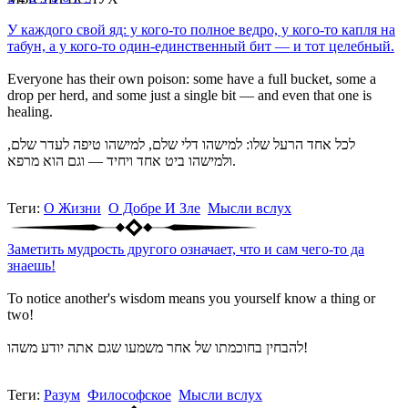
У каждого свой яд: у кого-то полное ведро, у кого-то капля на
табун, а у кого-то один-единственный бит — и тот целебный.
Everyone has their own poison: some have a full bucket, some a
drop per herd, and some just a single bit — and even that one is
healing.
לכל אחד הרעל שלו: למישהו דלי שלם, למישהו טיפה לעדר שלם,
ולמישהו ביט אחד ויחיד — וגם הוא מרפא.
Теги:
О Жизни
О Добре И Зле
Мысли вслух
Заметить мудрость другого означает, что и сам чего-то да
знаешь!
To notice another's wisdom means you yourself know a thing or
two!
להבחין בחוכמתו של אחר משמעו שגם אתה יודע משהו!
Теги:
Разум
Философское
Мысли вслух