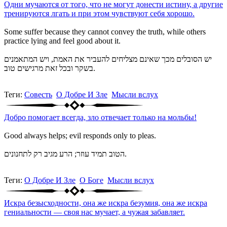
Одни мучаются от того, что не могут донести истину, а другие
тренируются лгать и при этом чувствуют себя хорошо.
Some suffer because they cannot convey the truth, while others
practice lying and feel good about it.
יש הסובלים מכך שאינם מצליחים להעביר את האמת, ויש המתאמנים
בשקר ובכל זאת מרגישים טוב.
Теги:
Совесть
О Добре И Зле
Мысли вслух
Добро помогает всегда, зло отвечает только на мольбы!
Good always helps; evil responds only to pleas.
הטוב תמיד עוזר; הרע מגיב רק לתחנונים.
Теги:
О Добре И Зле
О Боге
Мысли вслух
Искра безысходности, она же искра безумия, она же искра
гениальности — своя нас мучает, а чужая забавляет.