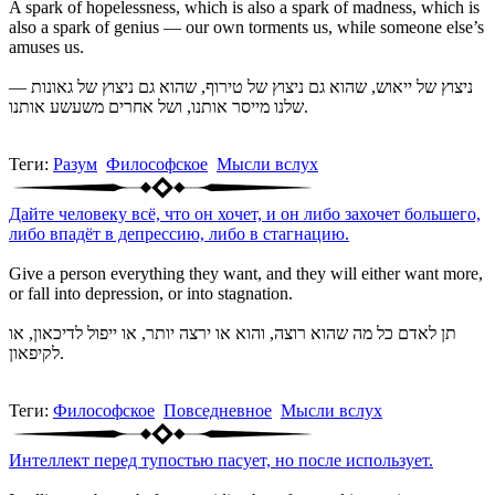
A spark of hopelessness, which is also a spark of madness, which is
also a spark of genius — our own torments us, while someone else’s
amuses us.
ניצוץ של ייאוש, שהוא גם ניצוץ של טירוף, שהוא גם ניצוץ של גאונות —
שלנו מייסר אותנו, ושל אחרים משעשע אותנו.
Теги:
Разум
Философское
Мысли вслух
Дайте человеку всё, что он хочет, и он либо захочет большего,
либо впадёт в депрессию, либо в стагнацию.
Give a person everything they want, and they will either want more,
or fall into depression, or into stagnation.
תן לאדם כל מה שהוא רוצה, והוא או ירצה יותר, או ייפול לדיכאון, או
לקיפאון.
Теги:
Философское
Повседневное
Мысли вслух
Интеллект перед тупостью пасует, но после использует.