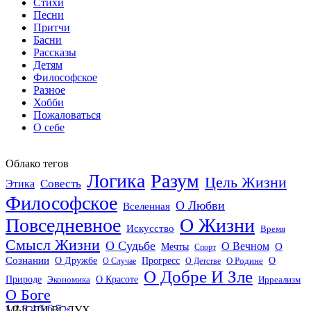
Стихи
Песни
Притчи
Басни
Рассказы
Детям
Философское
Разное
Хобби
Пожаловаться
О себе
Облако тегов
Логика
Разум
Цель Жизни
Совесть
Этика
Философское
О Любви
Вселенная
Повседневное
О Жизни
Искусство
Время
Смысл Жизни
О Судьбе
О Вечном
Мечты
О
Спорт
Сознании
О Дружбе
Прогресс
О
О Случае
О Детстве
О Родине
О Добре И Зле
О Красоте
Природе
Экономика
Ирреализм
О Боге
1
2
3
4
5
6
7
»
МЫСЛИ ВСЛУХ