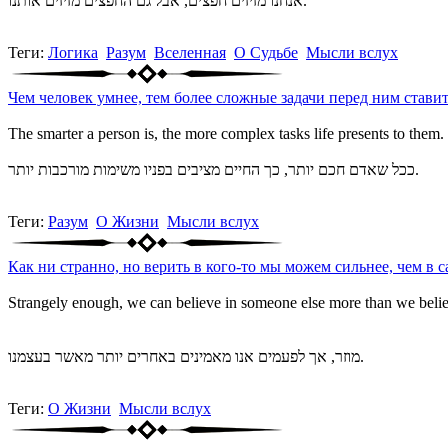
אנחנו מזיזים חפצים, אבל גם החפצים מזיזים אותנו.
Теги:
Логика
Разум
Вселенная
О Судьбе
Мысли вслух
Чем человек умнее, тем более сложные задачи перед ним ставит
The smarter a person is, the more complex tasks life presents to them.
ככל שאדם חכם יותר, כך החיים מציבים בפניו משימות מורכבות יותר.
Теги:
Разум
О Жизни
Мысли вслух
Как ни странно, но верить в кого-то мы можем сильнее, чем в с
Strangely enough, we can believe in someone else more than we belie
מוזר, אך לפעמים אנו מאמינים באחרים יותר מאשר בעצמנו.
Теги:
О Жизни
Мысли вслух