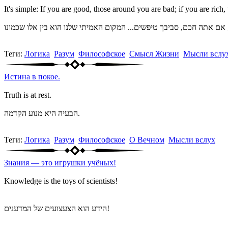
It's simple: If you are good, those around you are bad; if you are rich
Теги:
Логика
Разум
Философское
Смысл Жизни
Мысли вслу
Истина в покое.
Truth is at rest.
הבעיה היא מנוע הקִדמה.
Теги:
Логика
Разум
Философское
О Вечном
Мысли вслух
Знания — это игрушки учёных!
Knowledge is the toys of scientists!
הידע הוא הצעצועים של המדענים!