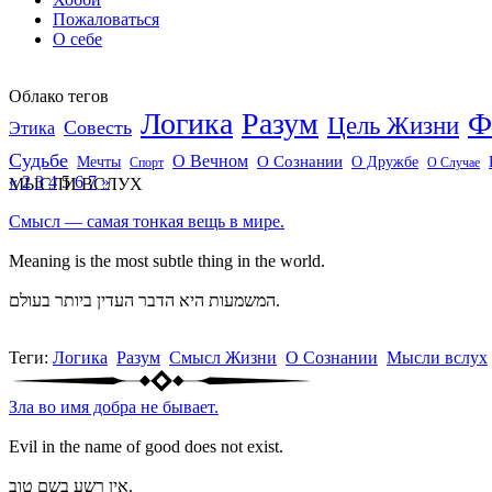
Пожаловаться
О себе
Облако тегов
Логика
Разум
Ф
Цель Жизни
Совесть
Этика
Судьбе
О Вечном
Мечты
О Сознании
О Дружбе
Спорт
О Случае
«
2
3
4
5
6
7
»
МЫСЛИ ВСЛУХ
Смысл — самая тонкая вещь в мире.
Meaning is the most subtle thing in the world.
המשמעות היא הדבר העדין ביותר בעולם.
Теги:
Логика
Разум
Смысл Жизни
О Сознании
Мысли вслух
Зла во имя добра не бывает.
Evil in the name of good does not exist.
אין רשע בשם טוב.