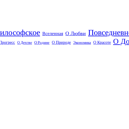
илософское
Повседневн
О Любви
Вселенная
О До
О Красоте
Прогресс
О Природе
О Детстве
О Родине
Экономика