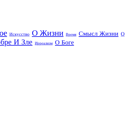
ое
О Жизни
Смысл Жизни
О
Искусство
Время
бре И Зле
О Боге
Ирреализм