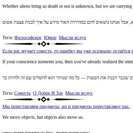
Whether aliens bring us death or not is unknown, but we are carrying 
Теги:
Философское
Юмор
Мысли вслух
Если вас мучает совесть, то ошибку вы уже осознали; остаётся 
If your conscience torments you, then you've already realized the mistak
Теги:
Совесть
О Добре И Зле
Мысли вслух
Мы переставляем предметы, но и предметы переставляют нас.
We move objects, but objects also move us.