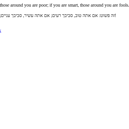
, those around you are poor; if you are smart, those around you are fools
זה פשוט: אם אתה טוב, סביבך רעים; אם אתה עשיר, סביבך עניים; אם אתה חכם, סביבך טיפשים... המקום האמיתי שלנו הוא בין אלו שכמונו!
х