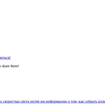
иться!
o share them!
со скоростью света несём им информацию о том, как собрать ато