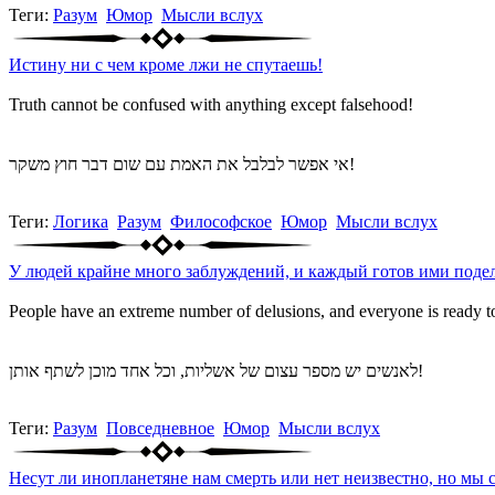
Теги:
Разум
Юмор
Мысли вслух
Истину ни с чем кроме лжи не спутаешь!
Truth cannot be confused with anything except falsehood!
אי אפשר לבלבל את האמת עם שום דבר חוץ משקר!
Теги:
Логика
Разум
Философское
Юмор
Мысли вслух
У людей крайне много заблуждений, и каждый готов ими подел
People have an extreme number of delusions, and everyone is ready t
לאנשים יש מספר עצום של אשליות, וכל אחד מוכן לשתף אותן!
Теги:
Разум
Повседневное
Юмор
Мысли вслух
Несут ли инопланетяне нам смерть или нет неизвестно, но мы 