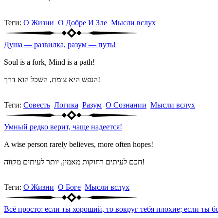
Теги:
О Жизни
О Добре И Зле
Мысли вслух
Душа — развилка, разум — путь!
Soul is a fork, Mind is a path!
הנפש היא צומת, השכל הוא דרך!
Теги:
Совесть
Логика
Разум
О Сознании
Мысли вслух
Умный редко верит, чаще надеется!
A wise person rarely believes, more often hopes!
חכם לעיתים רחוקות מאמין, יותר לעיתים מקווה!
Теги:
О Жизни
О Боге
Мысли вслух
Всё просто: если ты хороший, то вокруг тебя плохие; если ты б